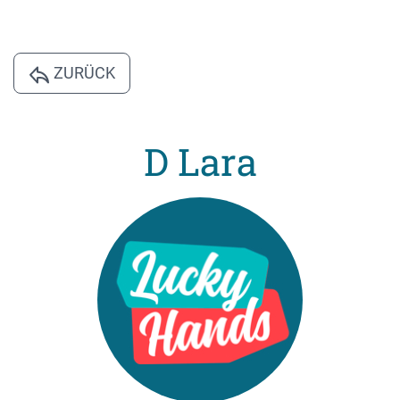
ZURÜCK
D Lara