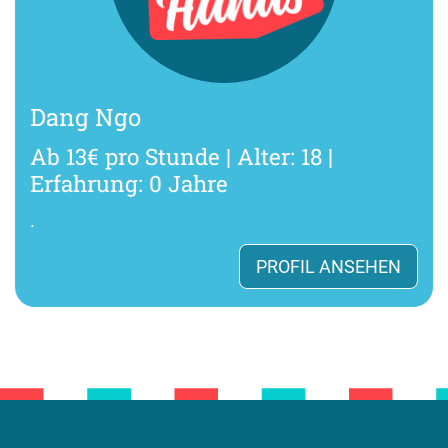
Dang Ngo
Ab 13€ pro Stunde | Alter: 18 |
Erfahrung: 0 Jahre
.
PROFIL ANSEHEN