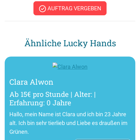
AUFTRAG VERGEBEN
Ähnliche Lucky Hands
Clara Alwon
Ab 15€ pro Stunde | Alter: |
Erfahrung: 0 Jahre
Hallo, mein Name ist Clara und ich bin 23 Jahre
alt. Ich bin sehr tierlieb und Liebe es draußen im
Grünen.