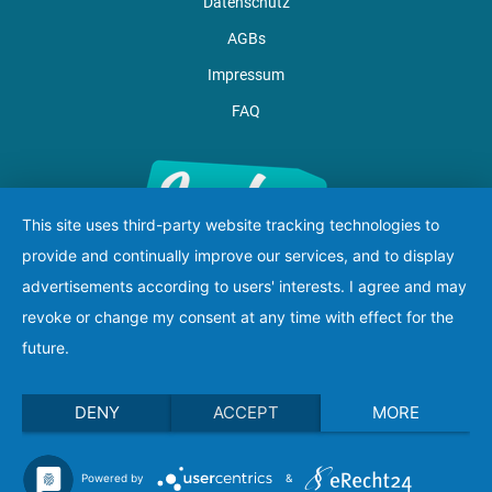
Datenschutz
AGBs
Impressum
FAQ
This site uses third-party website tracking technologies to
provide and continually improve our services, and to display
advertisements according to users' interests. I agree and may
revoke or change my consent at any time with effect for the
future.
DENY
ACCEPT
MORE
Lucky Hands
info@luckyhands.online
Powered by
&
Tel.:089 452244 40 // 015254011127