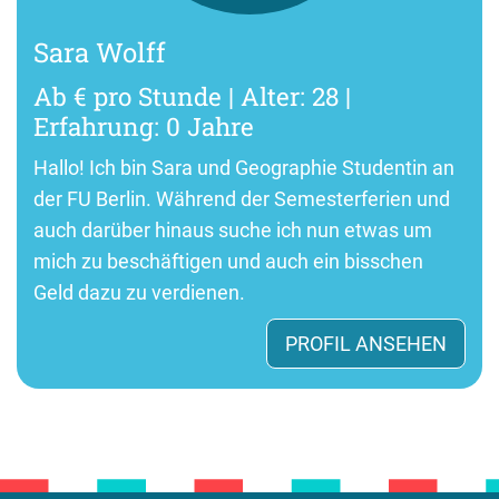
Sara Wolff
Ab € pro Stunde | Alter: 28 |
Erfahrung: 0 Jahre
Hallo! Ich bin Sara und Geographie Studentin an
der FU Berlin. Während der Semesterferien und
auch darüber hinaus suche ich nun etwas um
mich zu beschäftigen und auch ein bisschen
Geld dazu zu verdienen.
PROFIL ANSEHEN