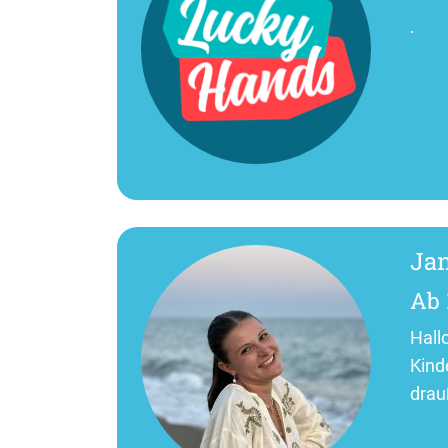
.
Jan
Ab 
Hallo
Kind
drau