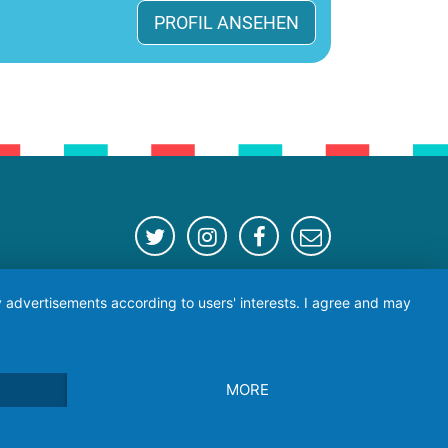
PROFIL ANSEHEN
Lucky Hands
ay advertisements according to users' interests. I agree and may
info@luckyhands.online
Tel.:089 452244 40 // 015254011127
MORE