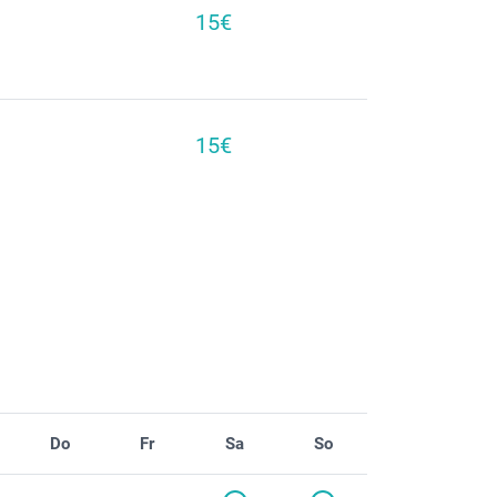
15€
15€
Do
Fr
Sa
So