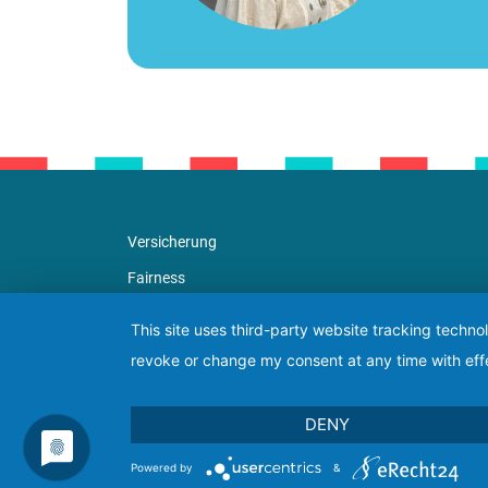
Versicherung
Fairness
Kontakt
This site uses third-party website tracking techno
Datenschutz
revoke or change my consent at any time with effe
AGBs
Impressum
DENY
FAQ
Powered by
&