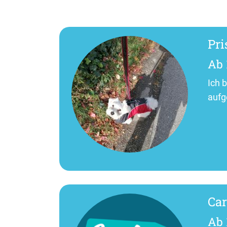
Pri
Ab 
Ich 
aufg
Car
Ab 