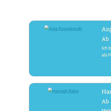
An
Ab 
Ich 
als P
Ha
Ab 
Mein