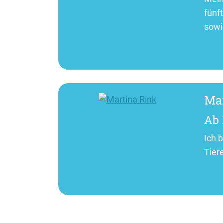
fünf
sowi
Mar
Ab 
Ich 
Tier