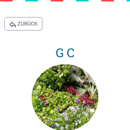
ZURÜCK
G C