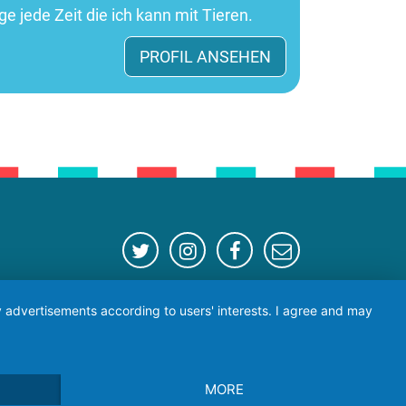
ge jede Zeit die ich kann mit Tieren.
PROFIL ANSEHEN
Lucky Hands
ay advertisements according to users' interests. I agree and may
info@luckyhands.online
Tel.:089 452244 40 // 015254011127
MORE