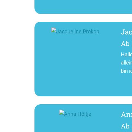
Jac
Ab 
Hall
alle
bin 
Ann
Ab 