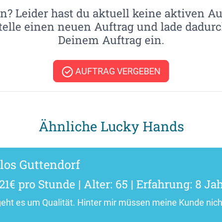
n? Leider hast du aktuell keine aktiven Au
telle einen neuen Auftrag und lade dadur
Deinem Auftrag ein.
AUFTRAG VERGEBEN
Ähnliche Lucky Hands
los Guttendorf
21€ pro Stunde | Alter: 65 | Erfahrung: 8 Ja
geht es um Qualität. Hinter mir müssen meine Kunde nic