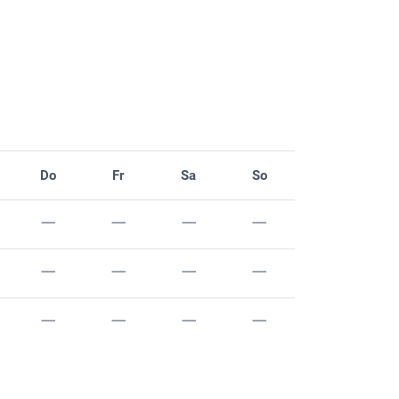
Do
Fr
Sa
So