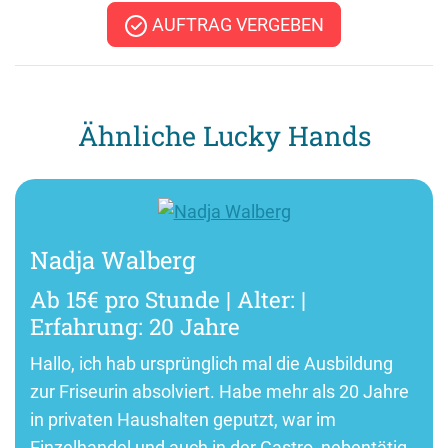
AUFTRAG VERGEBEN
Ähnliche Lucky Hands
Nadja Walberg
Ab 15€ pro Stunde | Alter: |
Erfahrung: 20 Jahre
Hallo, ich hab ursprünglich mal die Ausbildung
zur Friseurin absolviert. Habe mehr als 20 Jahre
in privaten Haushalten geputzt, war im
Einzelhandel und auch in der Gastro, nebentätig.