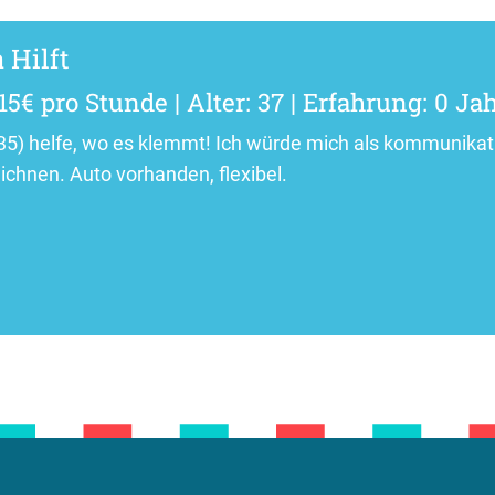
 Hilft
15€ pro Stunde | Alter: 37 | Erfahrung: 0 Ja
(35) helfe, wo es klemmt! Ich würde mich als kommunik
ichnen. Auto vorhanden, flexibel.