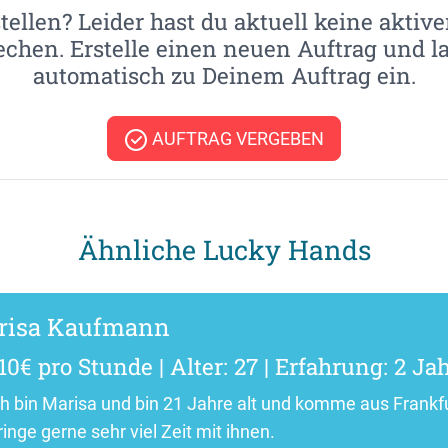
tellen? Leider hast du aktuell keine aktive
echen. Erstelle einen neuen Auftrag und l
automatisch zu Deinem Auftrag ein.
AUFTRAG VERGEBEN
Ähnliche Lucky Hands
risa Kaufmann
10€ pro Stunde | Alter: 27 | Erfahrung: 2 Ja
ich bin Marisa und bin 21 Jahre alt und komme aus Frankf
inge gerne sehr viel Zeit mit ihnen.