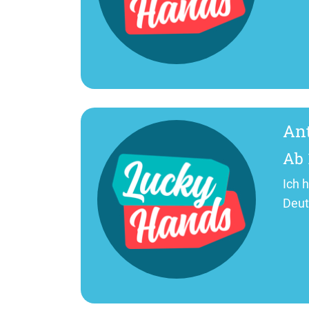
An
Ab 
Ich 
Deut