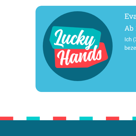
Eva
Ab 
Ich 
beze