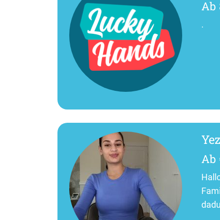
Ab 
.
Ye
Ab 
Hall
Fami
dadu