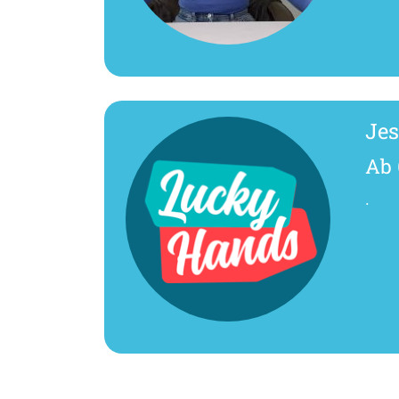
Je
Ab 
.