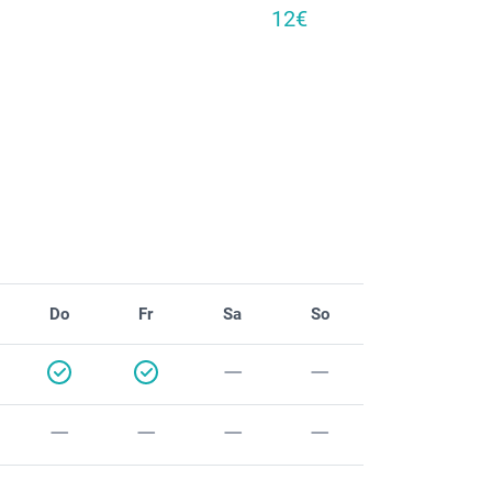
12€
Do
Fr
Sa
So