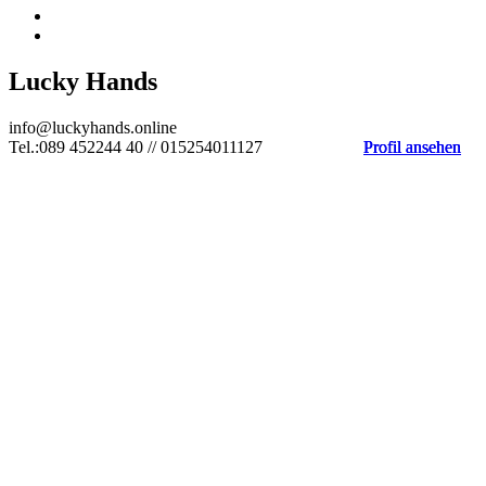
Lucky Hands
info@luckyhands.online
Tel.:089 452244 40 // 015254011127
Profil ansehen
Profil ansehen
Profil ansehen