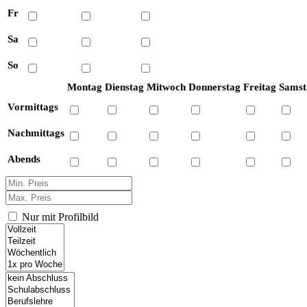
Fr
Sa
So
Montag
Dienstag
Mitwoch
Donnerstag
Freitag
Samst
Vormittags
Nachmittags
Abends
Nur mit Profilbild