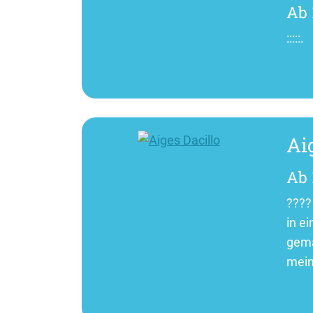
Ab 
:::::.
Ai
Ab 
????
in e
gema
mein