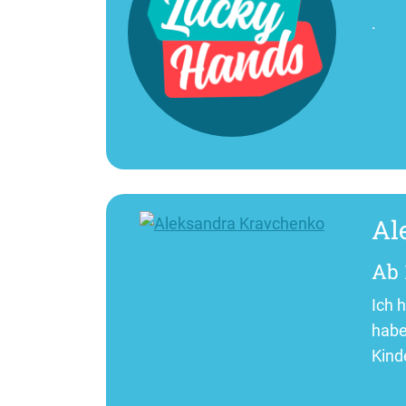
.
Al
Ab 
Ich 
habe
Kind