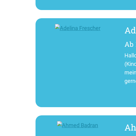
Ad
Ab 
Hallo
(Kin
mein
gern
Ah