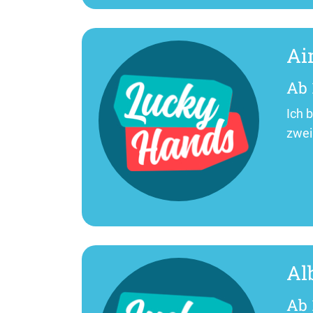
Ai
Ab 
Ich 
zwei
Al
Ab 