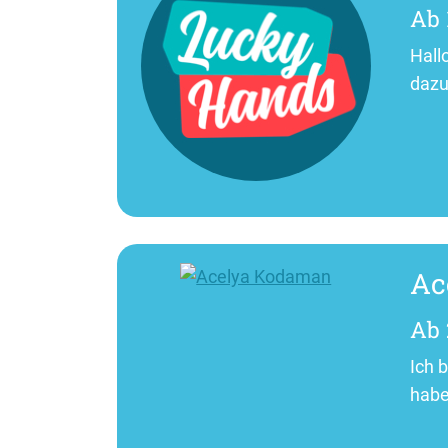
Ab 
Hall
dazu
Ac
Ab 
Ich 
habe