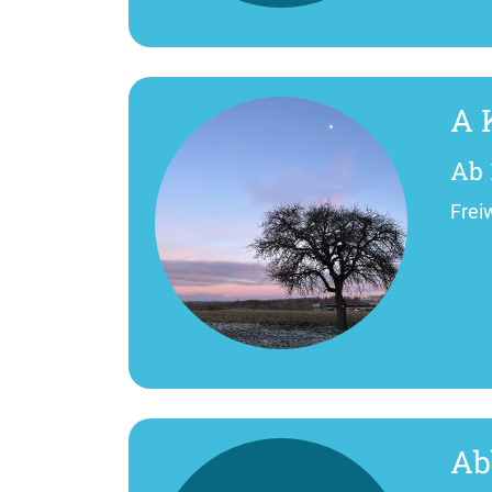
A 
Ab 
Frei
Ab